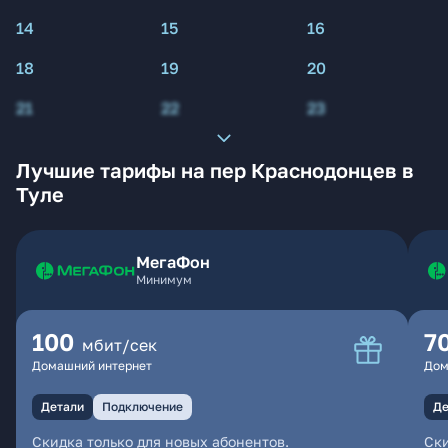
14
15
16
18
19
20
21
22
23
Лучшие тарифы на пер Краснодонцев в
Туле
МегаФон
Минимум
100
7
мбит/сек
Домашний интернет
Дом
Детали
Подключение
Де
Скидка только для новых абонентов.
Ски