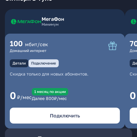
МегаФон
Минимум
100
7
мбит/сек
Домашний интернет
Дом
Детали
Подключение
Де
Скидка только для новых абонентов.
Ски
1 месяц по акции
0
0
₽/мес
Далее
800
₽/мес
Подключить