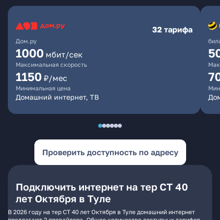
32 тарифа
Дом.ру
бил
1000
5
мбит/сек
Максимальная скорость
Мак
1150
7
₽/мес
Минимальная цена
Мин
Домашний интернет, ТВ
До
Проверить доступность по адресу
Подключить интернет на тер СТ 40
лет Октября в Туле
В 2026 году на тер СТ 40 лет Октября в Туле домашний интернет
предлагают 2 провайдера. Общее количество доступных тарифов -