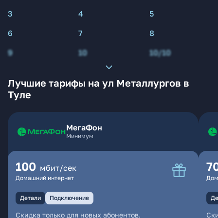
3
4
5
6
7
8
9
10
10/10
Лучшие тарифы на ул Металлургов в
Туле
МегаФон
Минимум
100
7
мбит/сек
Домашний интернет
Дом
Детали
Подключение
Де
Скидка только для новых абонентов.
Ски