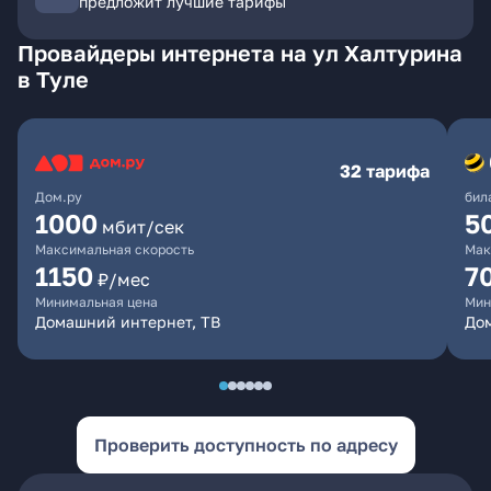
предложит лучшие тарифы
Провайдеры интернета на ул Халтурина
в Туле
32 тарифа
Дом.ру
бил
1000
5
мбит/сек
Максимальная скорость
Мак
1150
7
₽/мес
Минимальная цена
Мин
Домашний интернет, ТВ
До
Проверить доступность по адресу