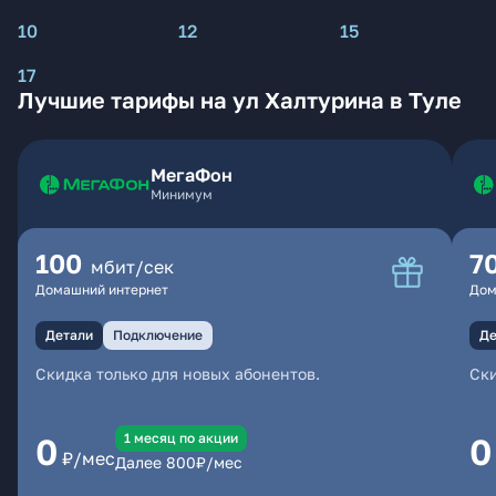
10
12
15
17
Лучшие тарифы на ул Халтурина в Туле
МегаФон
Минимум
100
7
мбит/сек
Домашний интернет
Дом
Детали
Подключение
Де
Скидка только для новых абонентов.
Ски
1 месяц по акции
0
0
₽/мес
Далее
800
₽/мес