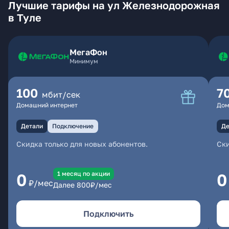
Лучшие тарифы на ул Железнодорожная
в Туле
МегаФон
Минимум
100
7
мбит/сек
Домашний интернет
Дом
Детали
Подключение
Де
Скидка только для новых абонентов.
Ски
1 месяц по акции
0
0
₽/мес
Далее
800
₽/мес
Подключить