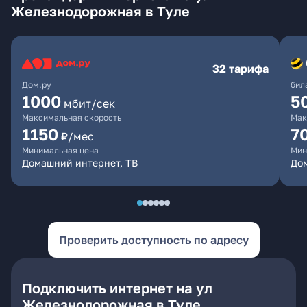
Железнодорожная в Туле
32 тарифа
Дом.ру
бил
1000
5
мбит/сек
Максимальная скорость
Мак
1150
7
₽/мес
Минимальная цена
Мин
Домашний интернет, ТВ
До
Проверить доступность по адресу
Подключить интернет на ул
Железнодорожная в Туле