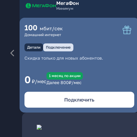
МегаФон
Минимум
100
мбит/сек
Домашний интернет
Детали
Подключение
Скидка только для новых абонентов.
1 месяц по акции
0
₽/мес
Далее
800
₽/мес
Подключить