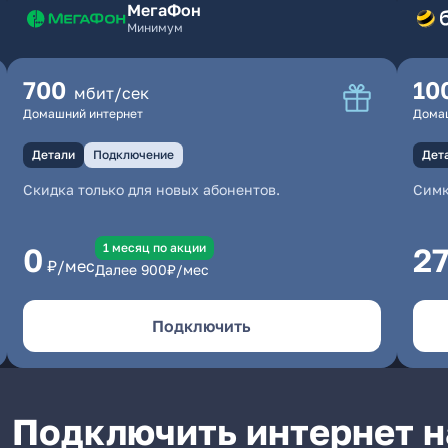
МегаФон
Минимум
700
10
мбит/сек
Домашний интернет
Дома
Детали
Подключение
Дет
Скидка только для новых абонентов.
Симк
1 месяц по акции
0
2
₽/мес
Далее
900
₽/мес
Подключить
Подключить интернет н