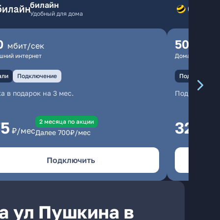
билайн
Удобный для дома
0
500
мбит/сек
мбит
шний интернет
Домашний инте
али
Подключение
Подключение
а в подарок на 3 мес.
Подключени
2 месяцa по акции
75
325
₽/мес
₽/м
Далее
700
₽/мес
Подключить
а ул Пушкина в