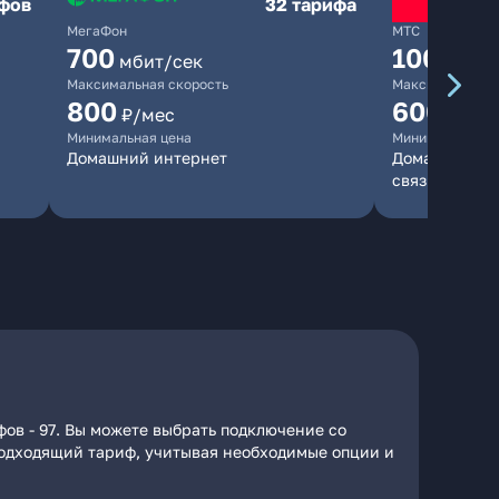
ифов
32 тарифа
МегаФон
МТС
700
1000
мбит/сек
мби
Максимальная скорость
Максимальная 
800
600
₽/мес
₽/ме
Минимальная цена
Минимальная ц
Домашний интернет
Домашний инт
связь
ов - 97. Вы можете выбрать подключение со
 подходящий тариф, учитывая необходимые опции и