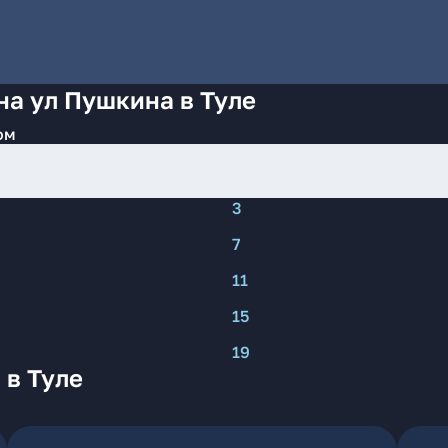
на ул Пушкина в Туле
ом
3
7
11
15
19
 в Туле