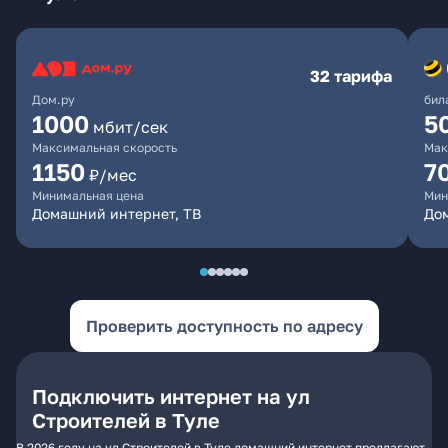
32 тарифа
Дом.ру
бил
1000
5
мбит/сек
Максимальная скорость
Мак
1150
7
₽/мес
Минимальная цена
Мин
Домашний интернет, ТВ
До
Проверить доступность по адресу
Подключить интернет на ул
Строителей в Туле
В 2026 году на ул Строителей в Туле домашний интернет предлагают