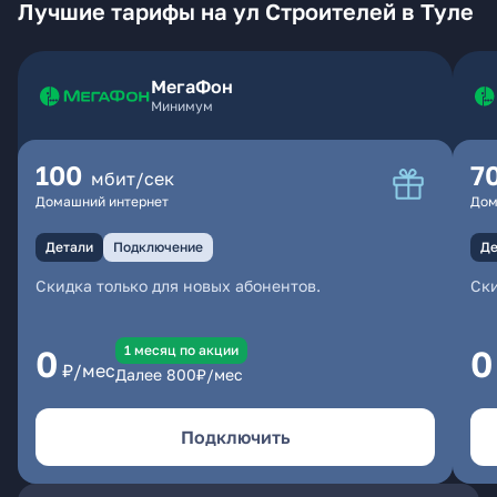
Лучшие тарифы на ул Строителей в Туле
МегаФон
Минимум
100
7
мбит/сек
Домашний интернет
Дом
Детали
Подключение
Де
Скидка только для новых абонентов.
Ски
1 месяц по акции
0
0
₽/мес
Далее
800
₽/мес
Подключить