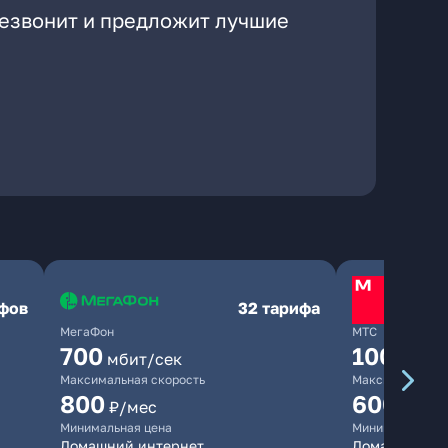
резвонит и предложит лучшие
ифов
32 тарифа
МегаФон
МТС
700
1000
мбит/сек
мби
Максимальная скорость
Максимальная 
800
600
₽/мес
₽/ме
Минимальная цена
Минимальная ц
Домашний интернет
Домашний инт