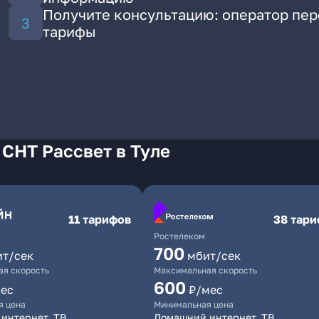
Получите консультацию: оператор пе
тарифы
 СНТ Рассвет в Туле
11 тарифов
38 тар
Ростелеком
700
ит/сек
мбит/сек
я скорость
Максимальная скорость
600
ес
₽/мес
я цена
Минимальная цена
интернет, ТВ
Домашний интернет, ТВ