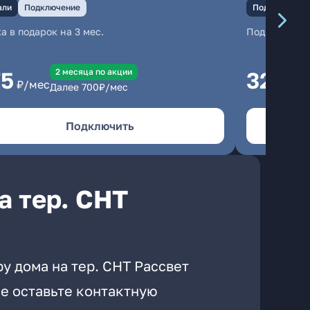
али
Подключение
Подключение
а в подарок на 3 мес.
Подключени
2 месяцa по акции
75
325
₽/мес
₽/м
Далее
700
₽/мес
Подключить
а тер. СНТ
у дома на тер. СНТ Рассвет
е оставьте контактную