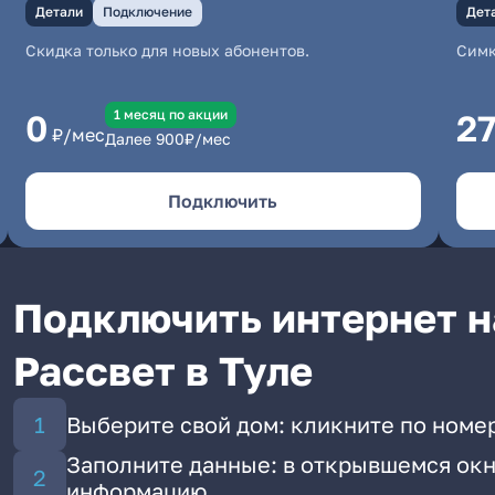
Детали
Подключение
Дет
Скидка только для новых абонентов.
Симк
1 месяц по акции
0
2
₽/мес
Далее
900
₽/мес
Подключить
Подключить интернет н
Рассвет в Туле
Выберите свой дом: кликните по номер
Заполните данные: в открывшемся окн
информацию