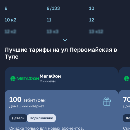
9
9/133
10
10 к2
11
12
12 к2
13 к3
13 к12
Лучшие тарифы на ул Первомайская в
Туле
МегаФон
Минимум
100
7
мбит/сек
Домашний интернет
Дом
Детали
Подключение
Де
Скидка только для новых абонентов.
Ски