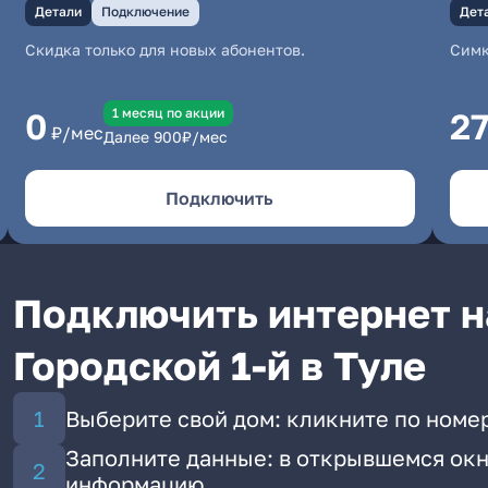
Детали
Подключение
Дет
Скидка только для новых абонентов.
Симк
1 месяц по акции
0
2
₽/мес
Далее
900
₽/мес
Подключить
Подключить интернет н
Городской 1-й в Туле
Выберите свой дом: кликните по номер
Заполните данные: в открывшемся окн
информацию