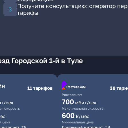
Получите консультацию: оператор пе
тарифы
зд Городской 1-й в Туле
11 тарифов
38 тар
Ростелеком
700
ит/сек
мбит/сек
я скорость
Максимальная скорость
600
ес
₽/мес
я цена
Минимальная цена
интернет, ТВ
Домашний интернет, ТВ