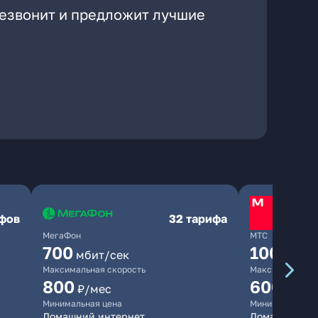
резвонит и предложит лучшие
ифов
32 тарифа
МегаФон
МТС
700
1000
мбит/сек
мби
Максимальная скорость
Максимальная 
800
600
₽/мес
₽/ме
Минимальная цена
Минимальная ц
Домашний интернет
Домашний инт