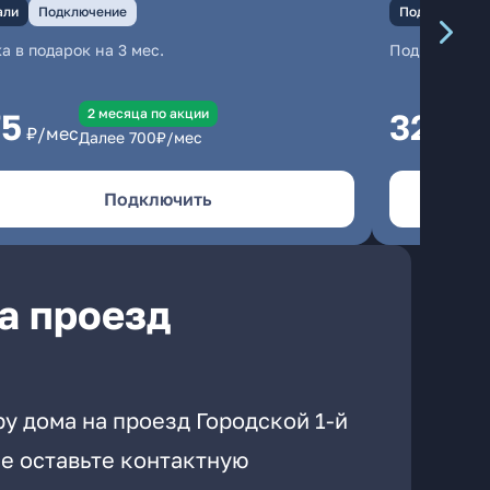
али
Подключение
Подключение
а в подарок на 3 мес.
Подключени
2 месяцa по акции
75
325
₽/мес
₽/м
Далее
700
₽/мес
Подключить
а проезд
у дома на проезд Городской 1-й
е оставьте контактную