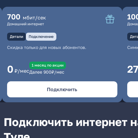
700
10
мбит/сек
Домашний интернет
Дома
Детали
Подключение
Дет
Скидка только для новых абонентов.
Симк
1 месяц по акции
0
2
₽/мес
Далее
900
₽/мес
Подключить
Подключить интернет н
Туле