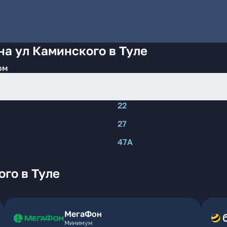
на ул Каминского в Туле
ом
22
27
47А
го в Туле
МегаФон
Минимум