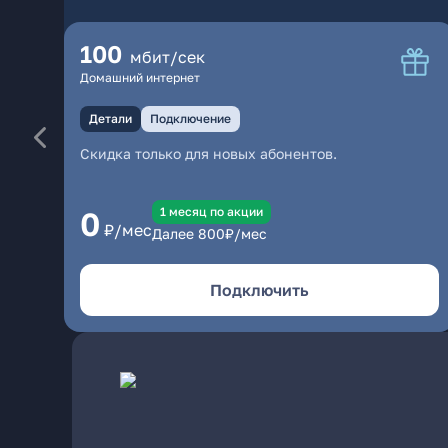
100
мбит/сек
Домашний интернет
Детали
Подключение
Скидка только для новых абонентов.
1 месяц по акции
0
₽/мес
Далее
800
₽/мес
Подключить