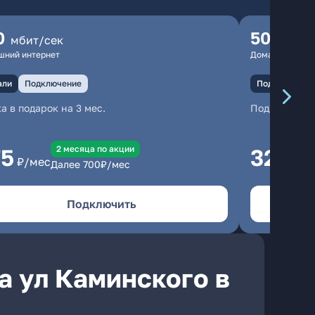
0
500
мбит/сек
мбит
шний интернет
Домашний инте
али
Подключение
Подключение
а в подарок на 3 мес.
Подключени
2 месяцa по акции
75
325
₽/мес
₽/м
Далее
700
₽/мес
Подключить
а ул Каминского в