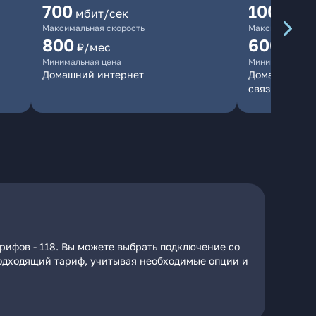
700
1000
мбит/сек
мби
Максимальная скорость
Максимальная 
800
600
₽/мес
₽/ме
Минимальная цена
Минимальная ц
Домашний интернет
Домашний инт
связь
рифов - 118. Вы можете выбрать подключение со
 подходящий тариф, учитывая необходимые опции и