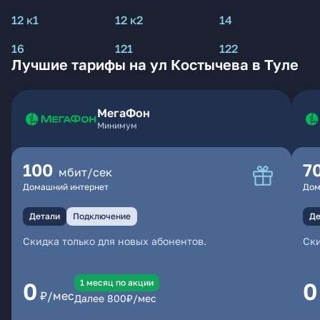
12 к1
12 к2
14
16
121
122
Лучшие тарифы на ул Костычева в Туле
МегаФон
Минимум
100
7
мбит/сек
Домашний интернет
Дом
Детали
Подключение
Де
Скидка только для новых абонентов.
Ски
1 месяц по акции
0
0
₽/мес
Далее
800
₽/мес