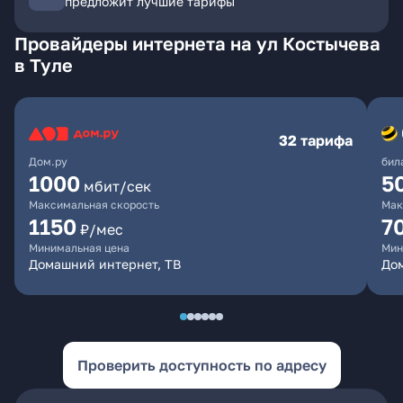
предложит лучшие тарифы
Провайдеры интернета на ул Костычева
в Туле
32 тарифа
Дом.ру
бил
1000
5
мбит/сек
Максимальная скорость
Мак
1150
7
₽/мес
Минимальная цена
Мин
Домашний интернет, ТВ
До
Проверить доступность по адресу