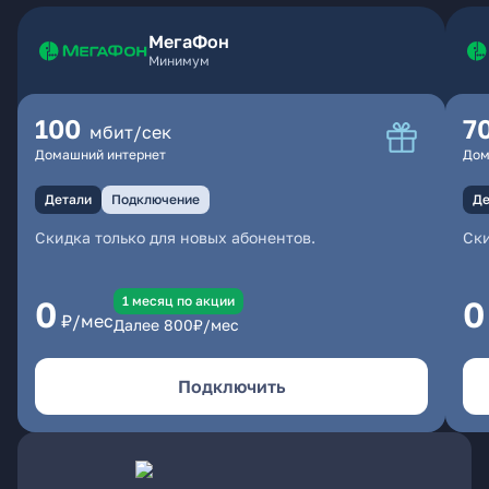
МегаФон
Минимум
100
7
мбит/сек
Домашний интернет
Дом
Детали
Подключение
Де
Скидка только для новых абонентов.
Ски
1 месяц по акции
0
0
₽/мес
Далее
800
₽/мес
Подключить